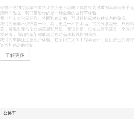
你曾经感到过颠簸的道路让你疲惫不堪吗？你曾经为过重的车架而束手无
策吗？现在，我们带给你的是一种全新的自行车体验。
我们的车架
它是
轻盈、坚固和稳定的，可以轻松应对各种复杂的路况。
我们的车架不仅仅是一种工具，更是一种艺术品。它的线条流畅、外观精
美，展现出无与伦比的美感和品质。无论你是一位专业骑手还是一个骑行
爱好者，我们的车架都能满足你对品质和风格的追求。
我们的车架还注重用户体验。它采用了人体工程学设计，提供舒适的骑行
姿势和稳定的控制。
了解更多
公路车