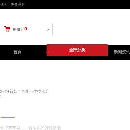
登录
|
免费注册
0
购物车
全部分类
首页
公路车
山地车
新闻资讯
2024新款 / 全新一代技术升
级
自行车车架
自行车车架——解放你的骑行潜能