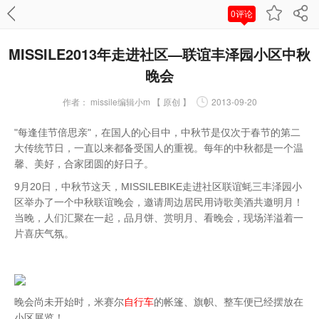
0评论
MISSILE2013年走进社区—联谊丰泽园小区中秋
晚会
作者：
missile编辑小m 【 原创 】
2013-09-20
"每逢佳节倍思亲"，在国人的心目中，中秋节是仅次于春节的第二
大传统节日，一直以来都备受国人的重视。每年的中秋都是一个温
馨、美好，合家团圆的好日子。
9月20日，中秋节这天，MISSILEBIKE走进社区联谊蚝三丰泽园小
区举办了一个中秋联谊晚会，邀请周边居民用诗歌美酒共邀明月！
当晚，人们汇聚在一起，品月饼、赏明月、看晚会，现场洋溢着一
片喜庆气氛。
晚会尚未开始时，米赛尔
自行车
的帐篷、旗帜、整车便已经摆放在
小区展览！