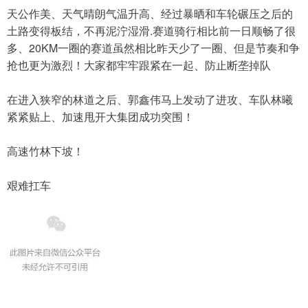
天公作美、天气晴朗气温升高、经过暴晒和车轮碾压之后的
土路变得板结，不再泥泞湿滑.赛道骑行相比前一日顺畅了很
多、20KM一圈的赛道虽然相比昨天少了一圈、但是节奏和争
抢也更为激烈！大家都牢牢跟紧在一起、防止断垄掉队
在进入狭窄的林道之后、郭鑫伟马上发动了进攻、车队林曦
紧紧贴上、加速甩开大集团成功突围！
高速竹林下坡！
艰难扛车