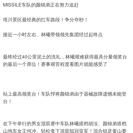
MISSILE车队的颜锦弟正在努力追赶
塔川景区最经典的扛车路段！争分夺秒！
接近一小时左右、林曦带领领先集团经过起终点
最终经过40公里泥土的洗礼，林曦艰难获得最具分量领奖台
的最后一个席位！赛事艰苦程度看图片就能感受了
站上最高领奖台！车队悍将颜锦弟由于器械故障遗憾未能登
台！
在下午举行的男女混双赛中车队林曦搭档胡汝、颜锦弟搭档
山地车女王何冲、轻松拿下混双组冠亚军！混合组是黄山赛