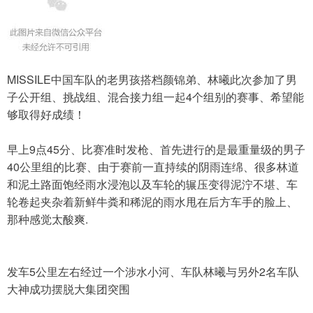
MISSILE中国车队的老男孩搭档颜锦弟、林曦此次参加了男
子公开组、挑战组、混合接力组一起4个组别的赛事、希望能
够取得好成绩！
早上9点45分、比赛准时发枪、首先进行的是最重量级的男子
40公里组的比赛、由于赛前一直持续的阴雨连绵、很多林道
和泥土路面饱经雨水浸泡以及车轮的辗压变得泥泞不堪、车
轮卷起夹杂着新鲜牛粪和稀泥的雨水甩在后方车手的脸上、
那种感觉太酸爽.
发车5公里左右经过一个涉水小河、车队林曦与另外2名车队
大神成功摆脱大集团突围