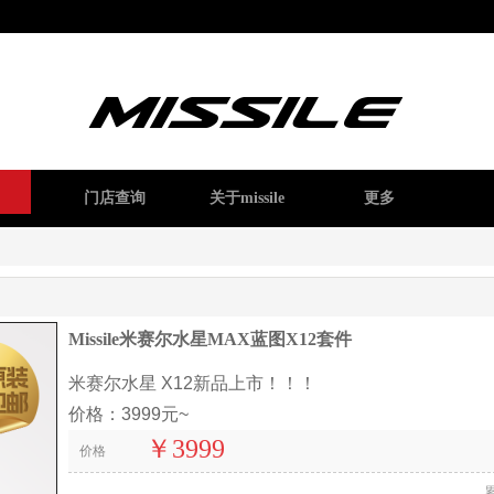
讯
门店查询
关于missile
更多
Missile米赛尔水星MAX蓝图X12套件
米赛尔水星 X12新品上市！！！
价格：3999元~
￥3999
价格