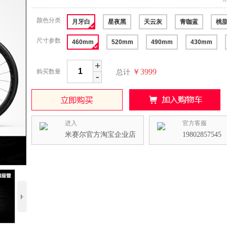
颜色分类
月牙白
星夜黑
天云灰
青咖蓝
桃
尺寸参数
460mm
520mm
490mm
430mm
+
￥3999
购买数量
总计
-
进入
官方客服
米赛尔官方淘宝企业店
19802857545
收藏