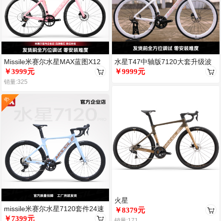
Missile米赛尔水星MAX蓝图X12
水星T47中轴版7120大套升级波
套件
￥3999元
浪轮加白色把带
￥9999元
销量:325
热
火星
missile米赛尔水星7120套件24速
￥8379元
油碟新款碳纤维公路
￥7399元
销量:171