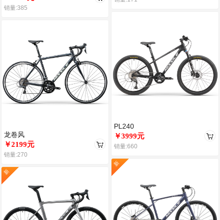
销量:385
PL240
龙卷风
￥3999元
￥2199元
销量:660
销量:270
新
新